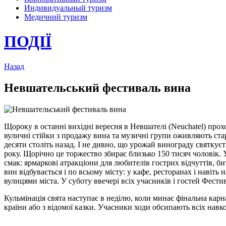
Индивидуальный туризм
Медичний туризм
ПОДІЇ
Назад
Невшательський фестиваль вина
Щороку в останні вихідні вересня в Невшателі (Neuchatel) прохо
вуличні стійки з продажу вина та музичні групи оживляють стар
десяти століть назад. І не дивно, що урожай винограду святкує
року. Щорічно це торжество збирає близько 150 тисяч чоловік.
смак: ярмаркові атракціони для любителів гострих відчуттів, би
вин відбувається і по всьому місту: у кафе, ресторанах і наві
вулицями міста. У суботу ввечері всіх учасників і гостей Фест
Кульмінація свята наступає в неділю, коли минає фінальна карн
країни або з відомої казки. Учасники ходи обсипають всіх навко