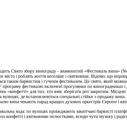
дить Свято збору винограду - знаменитий «Фестиваль вина» (Neucha
е місто і роблять життя веселіше і святковіше. Відомо, що виро
ться таким барвистим і гучним фестивалем. Це свято, який можна
 У програму фестивалю включені прогулянки по виноградниках і 
тви «конфетті» для тих, хто вміє зберігати рот закритим. Місцев
ть на вулицях, де встановлюються спеціальні стійки з продажу ви
ивалю вина чекають парад кращих духових оркестрів Європи і квіт
авальна хода: по вулицях проїжджають заквітчані барвисті платф
ло конфетті і квітковими пелюстками, всюди чути музику і радісн