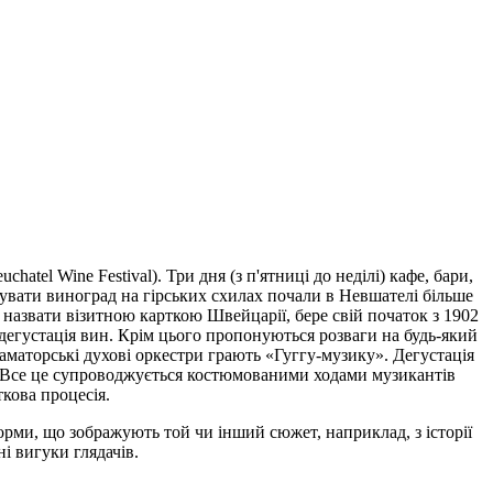
tel Wine Festival). Три дня (з п'ятниці до неділі) кафе, бари,
щувати виноград на гірських схилах почали в Невшателі більше
 назвати візитною карткою Швейцарії, бере свій початок з 1902
дегустація вин. Крім цього пропонуються розваги на будь-який
і аматорські духові оркестри грають «Гуггу-музику». Дегустація
на. Все це супроводжується костюмованими ходами музикантів
кова процесія.
орми, що зображують той чи інший сюжет, наприклад, з історії
і вигуки глядачів.