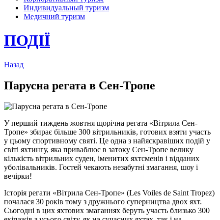
Индивидуальный туризм
Медичний туризм
ПОДІЇ
Назад
Парусна регата в Сен-Тропе
У перший тиждень жовтня щорічна регата «Вітрила Сен-
Тропе» збирає більше 300 вітрильників, готових взяти участь
у цьому спортивному святі. Це одна з найяскравіших подій у
світі яхтингу, яка приваблює в затоку Сен-Тропе велику
кількість вітрильних суден, іменитих яхтсменів і відданих
уболівальників. Гостей чекають незабутні змагання, шоу і
вечірки!
Історія регати «Вітрила Сен-Тропе» (Les Voiles de Saint Tropez)
почалася 30 років тому з дружнього суперництва двох яхт.
Сьогодні в цих яхтових змаганнях беруть участь близько 300
екіпажів з усього світу, як на сучасних яхтах, так і на