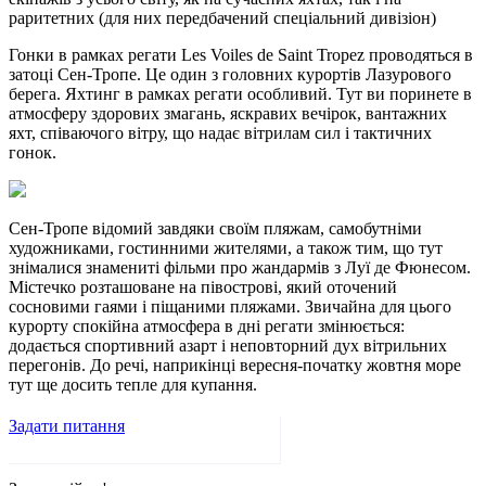
раритетних (для них передбачений спеціальний дивізіон)
Гонки в рамках регати Les Voiles de Saint Tropez проводяться в
затоці Сен-Тропе. Це один з головних курортів Лазурового
берега. Яхтинг в рамках регати особливий. Тут ви поринете в
атмосферу здорових змагань, яскравих вечірок, вантажних
яхт, співаючого вітру, що надає вітрилам сил і тактичних
гонок.
Сен-Тропе відомий завдяки своїм пляжам, самобутніми
художниками, гостинними жителями, а також тим, що тут
знімалися знамениті фільми про жандармів з Луї де Фюнесом.
Містечко розташоване на півострові, який оточений
сосновими гаями і піщаними пляжами. Звичайна для цього
курорту спокійна атмосфера в дні регати змінюється:
додається спортивний азарт і неповторний дух вітрильних
перегонів. До речі, наприкінці вересня-початку жовтня море
тут ще досить тепле для купання.
Задати питання